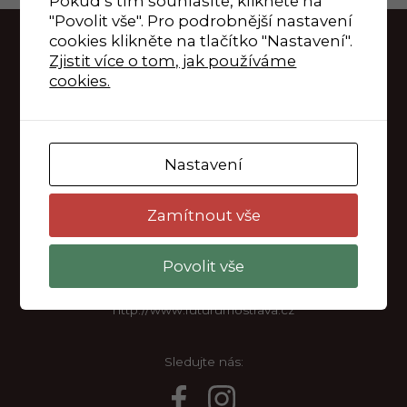
Pokud s tím souhlasíte, klikněte na
"Povolit vše". Pro podrobnější nastavení
cookies klikněte na tlačítko "Nastavení".
Zjistit více o tom, jak používáme
cookies.
Provozuje OC Futurum Ostrava
Vyrobeno v Dark Side a.s.
Nastavení
Zamítnout vše
Novinářská 3178/6a,
Povolit vše
702 00 Moravská Ostrava a Přívoz
http://www.futurumostrava.cz
Sledujte nás: